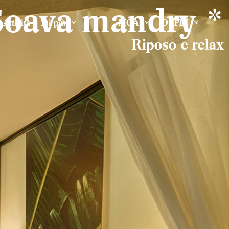
Soava mandry *
Attività
Di più
MGA
DI PIÙ
Riposo e relax