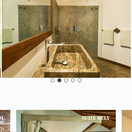
OL
SUITE KELY
EW