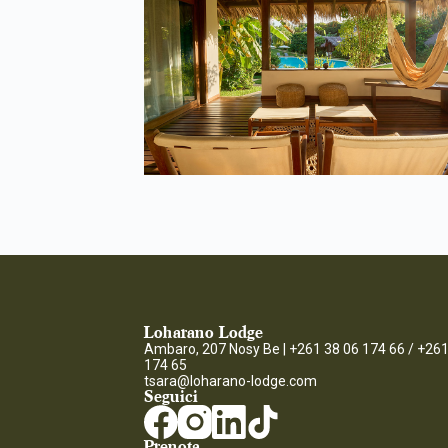
Loharano Lodge
Ambaro, 207 Nosy Be |
+261 38 06 174 66 / +261
174 65
tsara@loharano-lodge.com
Seguici
Prenota