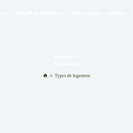
rant
Nosy Hely Experiences
Notre impact
Activités
EQUIPEMENT
Climatiseur
Accueil
Types de logement